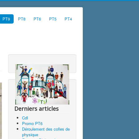
PT9
PT8
PT6
PT5
PT4
Derniers articles
CdI
Promo PT6
Déroulement des colles de
physique