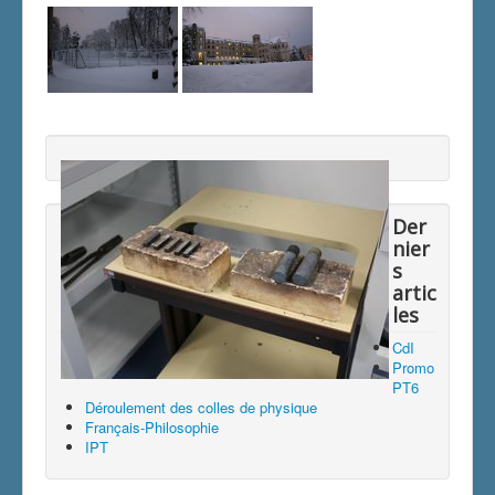
Der
nier
s
artic
les
CdI
Promo
PT6
Déroulement des colles de physique
Français-Philosophie
IPT