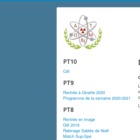
PT10
CdI
PT9
L
m
Rentrée à Ginette 2020
c
Programme de la semaine 2020-2021
PT8
Rentrée en image
DdI 2019
Rabinage Sablés de Noël
Match Sup-Spé