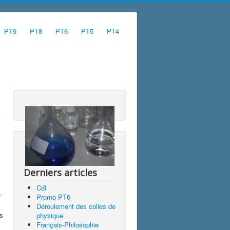
PT9
PT8
PT6
PT5
PT4
Derniers articles
CdI
r
Promo PT6
Déroulement des colles de
ns
physique
Français-Philosophie