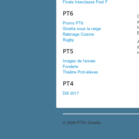
Finale Interclasse Foot F
PT6
d
Promo PT6
f
Ginette sous la neige
B
Rabinage Cuisine
Rugby
J
d
PT5
r
Images de l'année
Fonderie
Théâtre Prof-élèves
PT4
DdI 2017
© 2026 PTSI Ginette