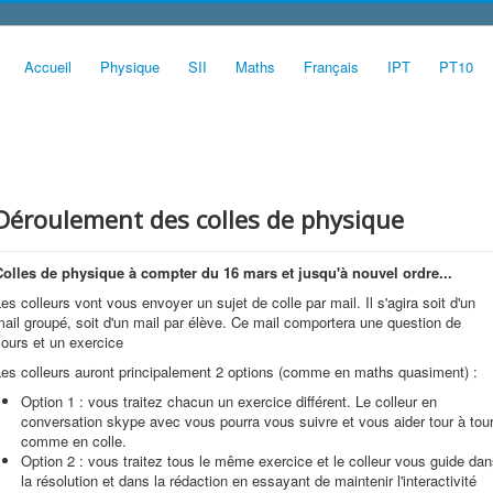
Accueil
Physique
SII
Maths
Français
IPT
PT10
Déroulement des colles de physique
Colles de physique à compter du 16 mars et jusqu'à nouvel ordre...
es colleurs vont vous envoyer un sujet de colle par mail. Il s'agira soit d'un
ail groupé, soit d'un mail par élève. Ce mail comportera une question de
ours et un exercice
Les colleurs auront principalement 2 options (comme en maths quasiment) :
Option 1 : vous traitez chacun un exercice différent. Le colleur en
conversation skype avec vous pourra vous suivre et vous aider tour à tou
comme en colle.
Option 2 : vous traitez tous le même exercice et le colleur vous guide da
la résolution et dans la rédaction en essayant de maintenir l'interactivité